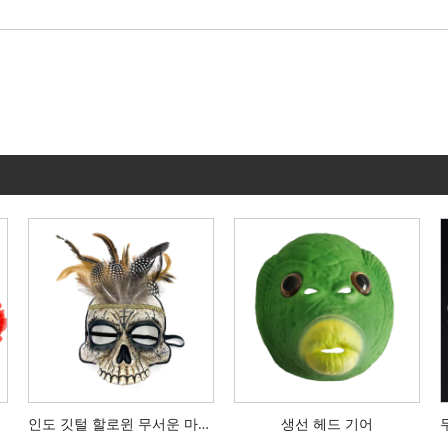
인도 깃털 할로윈 무서운 마스크
생선 헤드 기어