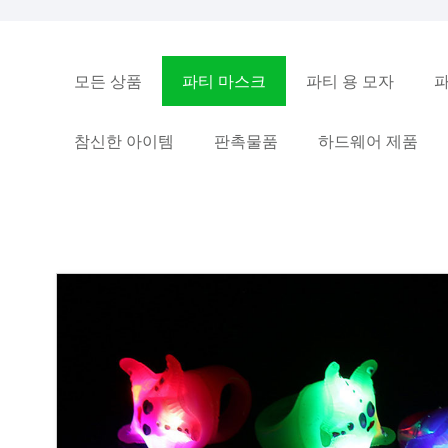
모든 상품
파티 마스크
파티 용 모자
파
참신한 아이템
판촉물품
하드웨어 제품