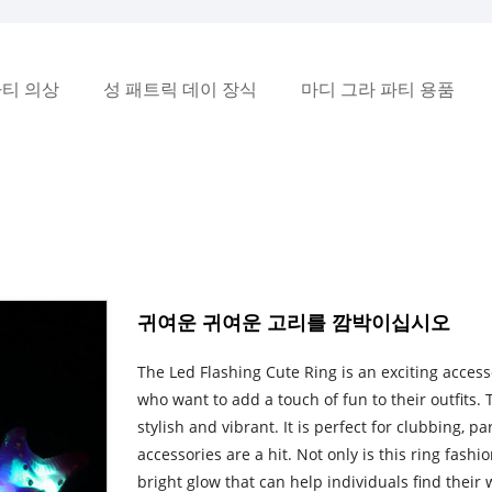
티 의상
성 패트릭 데이 장식
마디 그라 파티 용품
귀여운 귀여운 고리를 깜박이십시오
The Led Flashing Cute Ring is an exciting acces
who want to add a touch of fun to their outfits. T
stylish and vibrant. It is perfect for clubbing, p
accessories are a hit. Not only is this ring fashio
bright glow that can help individuals find their 