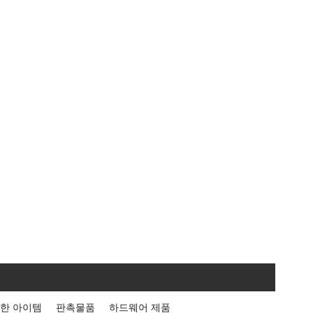
한 아이템
판촉물품
하드웨어 제품