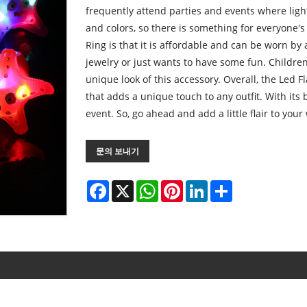
frequently attend parties and events where lighti
and colors, so there is something for everyone's
Ring is that it is affordable and can be worn by 
jewelry or just wants to have some fun. Childre
unique look of this accessory. Overall, the Led F
that adds a unique touch to any outfit. With its 
event. So, go ahead and add a little flair to yo
문의 보내기
Facebook
X
WhatsApp
Pinterest
LinkedIn
Share