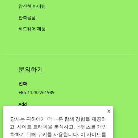
참신한 아이템
판촉물품
하드웨어 제품
문의하기
전화
+86-13282261989
Add
X
중국 닝보 인저우 구 강청 선샤인 빌딩
당사는 귀하에게 더 나은 탐색 경험을 제공하
이메일
고, 사이트 트래픽을 분석하고, 콘텐츠를 개인
화하기 위해 쿠키를 사용합니다. 이 사이트를
jenny@nbshinny.com