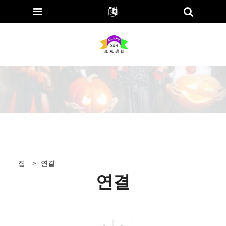
집
>
연결
연결