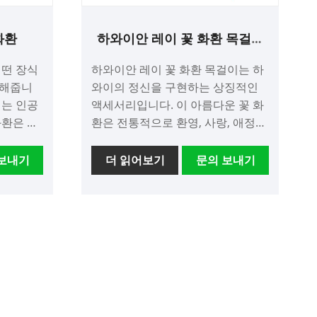
화환
하와이안 레이 꽃 화환 목걸이
의상 액세서리
어떤 장식
하와이안 레이 꽃 화환 목걸이는 하
더해줍니
와이의 정신을 구현하는 상징적인
이는 인공
액세서리입니다. 이 아름다운 꽃 화
화환은 다
환은 전통적으로 환영, 사랑, 애정의
다. 결
상징으로 착용됩니다. 하와이를 주
축제 분
제로 한 행사에서 인기 있는 의상 액
보내기
더 읽어보기
문의 보내기
행사에 인
세서리로 자주 사용되는 반면, 이 목
, 사무
걸이는 아름답고 의미 있는 주얼리
는 데 사
로도 착용할 수 있습니다. 다양한 색
 팝한 색
상과 디자인으로 제공되며 각 꽃에
수 있습니
는 특별한 의미와 의미가 있습니다.
하와이안 레이 꽃 화환 목걸이는 의
 필요하
상에 열대 풍미를 더하는 동시에 하
달리 오랫
와이의 아름다움과 문화를 기념할