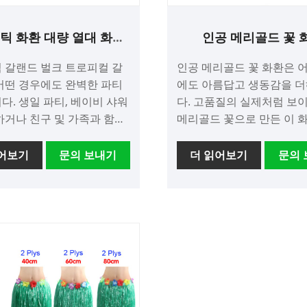
틱 화환 대량 열대 화환
인공 메리골드 꽃 
파티 장식
 갈랜드 벌크 트로피컬 갈
인공 메리골드 꽃 화환은 
어떤 경우에도 완벽한 파티
에도 아름답고 생동감을 
다. 생일 파티, 베이비 샤워
다. 고품질의 실제처럼 보
하거나 친구 및 가족과 함께
메리골드 꽃으로 만든 이 
가질 때 이 화환은 귀하의 이
양한 용도로 사용할 수 있습니
재미와 흥분을 더할 것입니
혼식, 파티 및 기타 행사에 
읽어보기
문의 보내기
더 읽어보기
문의 
위기를 더해 축제와 축하 
 내구성이 뛰어나 실내 또
기 있는 장식입니다. 또한 집
 사용에 적합합니다. 다양한
실 또는 야외 공간을 장식하
스타일로 제공되므로 파티
용할 수 있으며 모든 환경에
딱 맞는 것을 선택할 수 있습
상과 자연의 느낌을 더할 
다. 인공 메리골드 화환의 가장 좋은
뿐만 아니라 훌륭한 사진 배
점은 최소한의 유지 관리가
도 좋습니다. 생생한 색상
다는 것입니다. 실제 꽃과 