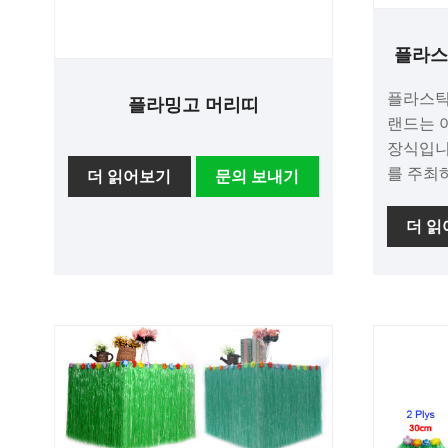
플라스
플라스틱
플라밍고 머리띠
랜드는 
장식입니
를 주최
더 읽어보기
문의 보내기
모임을 
벤트에 
더 
다. 고품질 소재로 제작된 이 화환은
튼튼하고
는 실외
색상과 
테마에 
니다. 이 화환은 파티를 장식하는 데
적합할 
경막으로