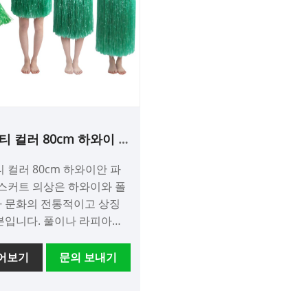
 디자인으로 귀하와 귀하의
동안 싱싱하고 생기 넘치는
평생 지속될 놀라운 사진을
유지하므로 어떤 행사나 
. 이 화환의 가장
훌륭한 투자가 됩니다. 따라서 특별
은 대량으로 제공되므로 저
한 날을 위한 다채로운 장
격에 필요한 모든 장식을 얻
있거나 단순히 집에 생기를
있다는 것입니다. 게다가 설치
싶다면 인공 메리골드 화환
가 쉽기 때문에 장식에 대해
고려해 보세요. 아름다움과
 시간을 줄이고 파티를 즐
으로 인해 장식 컬렉션에 
더 많은 시간을 할애할 수
될 것입니다.
티 컬러 80cm 하와이 파
 잔디 스커트 의상
파티에
 컬러 80cm 하와이안 파
감각을 더하고 싶다면
 스커트 의상은 하와이와 폴
Garland Bulk Tropical
 문화의 전통적이고 상징
nd를 꼭 구입하세요. 손님들
분입니다. 풀이나 라피아로
 분위기를 좋아할 것이고, 여
커트는 댄서의 움직임에 따
이 멋진 화환으로 이벤트를
리고 움직이는 여러 개의 술
읽어보기
문의 보내기
 것이 얼마나 쉬운지 좋아
되어 있어 흥미롭고 즐거운
니다!
 연출합니다.