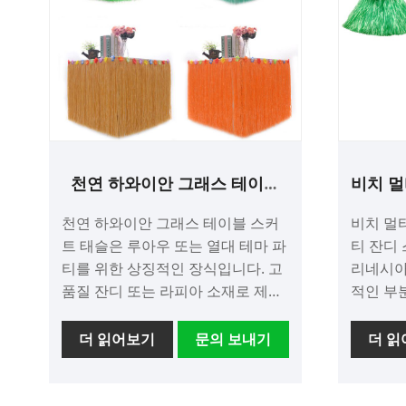
과 열대
손님은 
찍을 수 있습니다
좋은 점
렴한 가
을 수 
와 해체
걱정하는
기는 데 
천연 하와이안 그래스 테이블
비치 멀
스커트 태슬
티
있습니다. 결론적으로, 다음 
천연 하와이안 그래스 테이블 스커
비치 멀티
재미와 
트 태슬은 루아우 또는 열대 테마 파
티 잔디
Plastic 
티를 위한 상징적인 장식입니다. 고
리네시아
Garla
품질 잔디 또는 라피아 소재로 제작
적인 부
은 축제
된 스커트는 테이블에 자연스러운
만든 스
러분도 
매력을 더해 천국과 같은 분위기를
라 흔들
더 읽어보기
문의 보내기
더 
장식하는
선사합니다.
로 구성
할 것입
분위기를