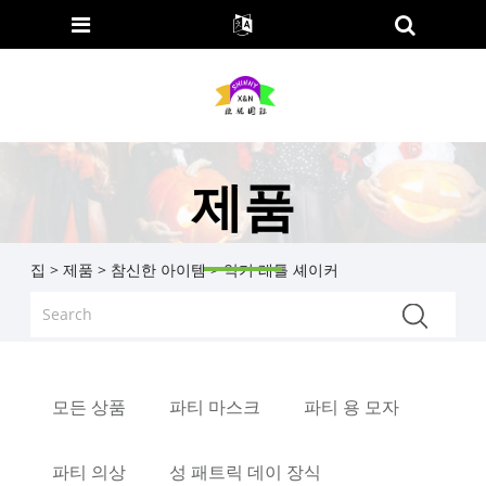
제품
집
>
제품
>
참신한 아이템
> 악기 래틀 셰이커
모든 상품
파티 마스크
파티 용 모자
파티 의상
성 패트릭 데이 장식