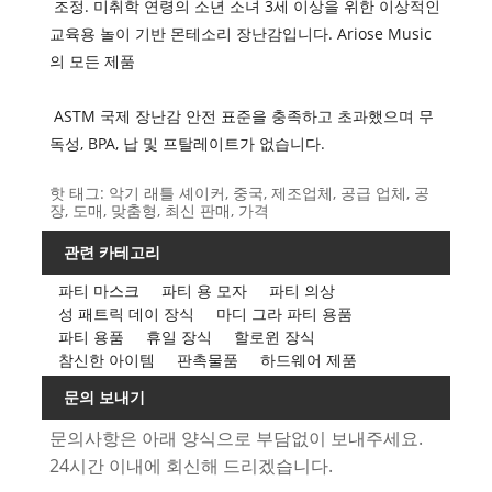
조정. 미취학 연령의 소년 소녀 3세 이상을 위한 이상적인
교육용 놀이 기반 몬테소리 장난감입니다. Ariose Music
의 모든 제품
ASTM 국제 장난감 안전 표준을 충족하고 초과했으며 무
독성, BPA, 납 및 프탈레이트가 없습니다.
핫 태그: 악기 래틀 셰이커, 중국, 제조업체, 공급 업체, 공
장, 도매, 맞춤형, 최신 판매, 가격
관련 카테고리
파티 마스크
파티 용 모자
파티 의상
성 패트릭 데이 장식
마디 그라 파티 용품
파티 용품
휴일 장식
할로윈 장식
참신한 아이템
판촉물품
하드웨어 제품
문의 보내기
문의사항은 아래 양식으로 부담없이 보내주세요.
24시간 이내에 회신해 드리겠습니다.