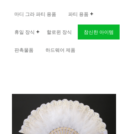
마디 그라 파티 용품
파티 용품
휴일 장식
할로윈 장식
참신한 아이템
판촉물품
하드웨어 제품