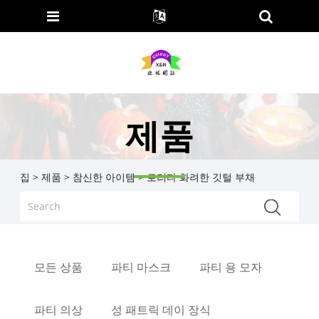
제품
집
>
제품
>
참신한 아이템
> 로리타 화려한 깃털 부채
모든 상품
파티 마스크
파티 용 모자
파티 의상
성 패트릭 데이 장식