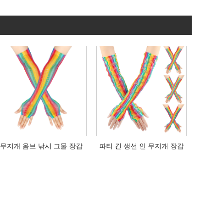
무지개 옴브 낚시 그물 장갑
파티 긴 생선 인 무지개 장갑