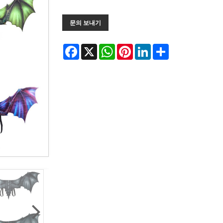
문의 보내기
Facebook
X
WhatsApp
Pinterest
LinkedIn
Share